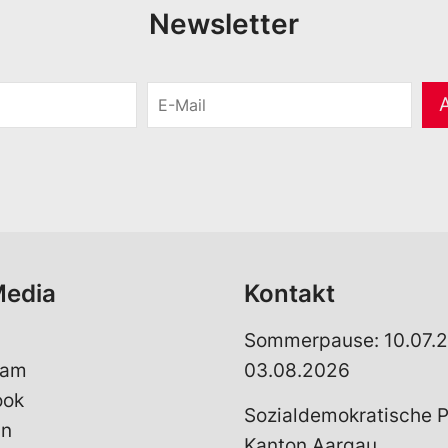
Newsletter
E
-
M
a
i
l
*
Media
Kontakt
Sommerpause: 10.07.2
ram
03.08.2026
ook
Sozialdemokratische P
In
Kanton Aargau