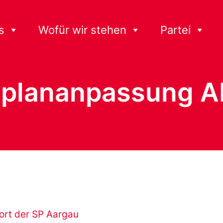
s
Wofür wir stehen
Partei
htplananpassung 
rt der SP Aargau