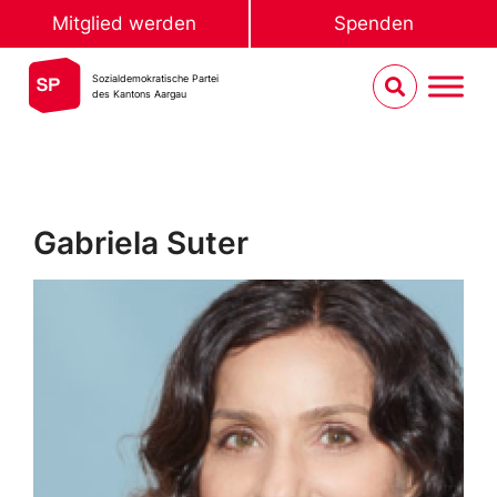
Mitglied werden
Spenden
Sozialdemokratische Partei
des Kantons Aargau
Gabriela Suter