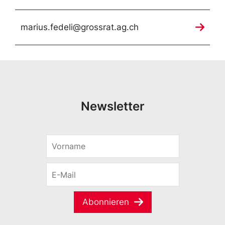
marius.fedeli@grossrat.ag.ch
Newsletter
V
*
o
*
r
S
E
n
p
-
a
r
M
m
a
a
e
Abonnieren
c
i
*
h
l
e