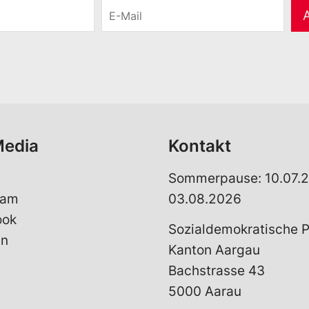
E
-
M
a
i
l
*
Media
Kontakt
Sommerpause: 10.07.2
ram
03.08.2026
ook
Sozialdemokratische P
In
Kanton Aargau
Bachstrasse 43
5000 Aarau