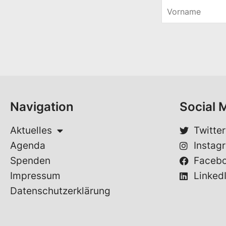
V
o
*
r
*
n
V
a
o
m
r
e
n
*
a
m
e
Navigation
Social 
Aktuelles
Twitter
Agenda
Instag
Spenden
Faceb
Impressum
Linked
Datenschutzerklärung