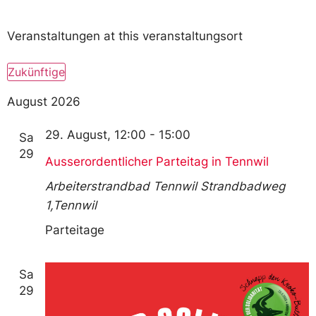
Veranstaltungen at this veranstaltungsort
Zukünftige
Wählen
Sie
August 2026
das
Datum
aus.
29. August, 12:00
-
15:00
Sa
29
Ausserordentlicher Parteitag in Tennwil
Arbeiterstrandbad Tennwil
Strandbadweg
1,Tennwil
Parteitage
Sa
29