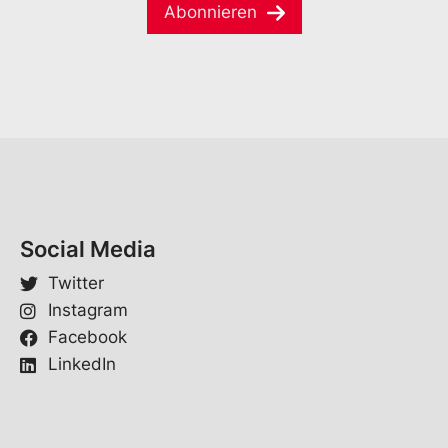
a
e
Abonnieren
-
i
*
M
l
a
*
i
l
*
Social Media
Twitter
Instagram
Facebook
LinkedIn