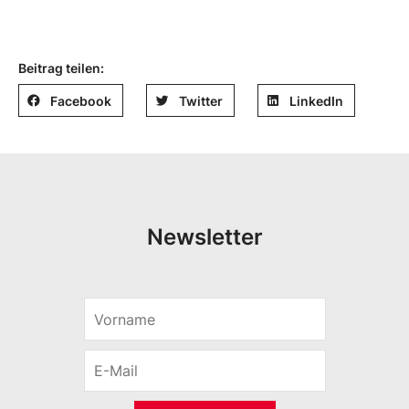
Beitrag teilen:
Facebook
Twitter
LinkedIn
Newsletter
E
V
-
o
M
r
a
E
n
i
-
a
l
M
m
E