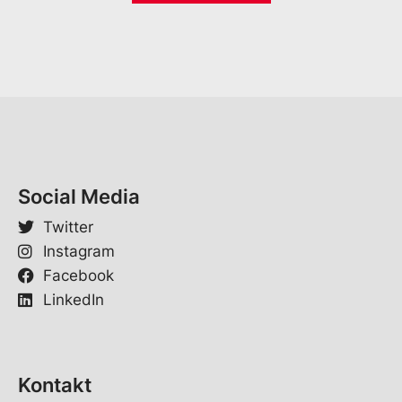
l
o
*
r
n
a
m
e
*
Social Media
Twitter
Instagram
Facebook
LinkedIn
Kontakt