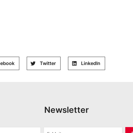
cebook
Twitter
LinkedIn
Newsletter
E