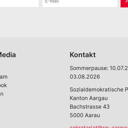
-
M
a
i
l
*
Media
Kontakt
Sommerpause: 10.07.2
ram
03.08.2026
ook
Sozialdemokratische P
In
Kanton Aargau
Bachstrasse 43
5000 Aarau
sekretariat@sp-aarga