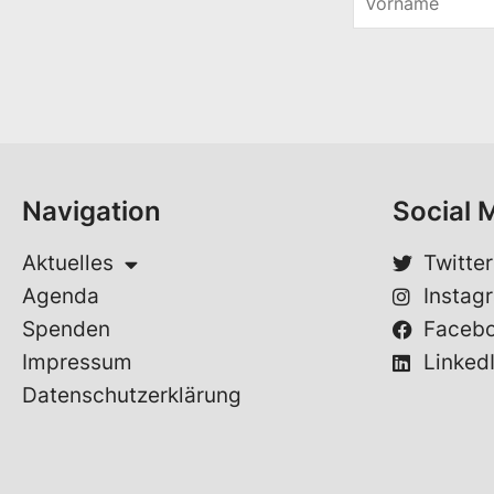
o
*
r
*
n
a
m
e
*
Navigation
Social 
Aktuelles
Twitter
Agenda
Instag
Spenden
Faceb
Impressum
Linked
Datenschutzerklärung