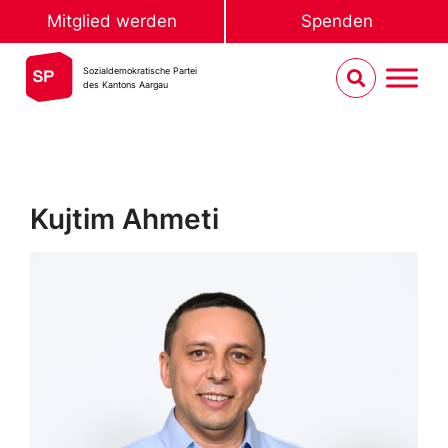
Mitglied werden
Spenden
Sozialdemokratische Partei
des Kantons Aargau
Kujtim Ahmeti