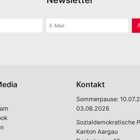
Newsletter
E
-
M
a
i
l
*
Media
Kontakt
Sommerpause: 10.07.2
ram
03.08.2026
ook
Sozialdemokratische P
In
Kanton Aargau