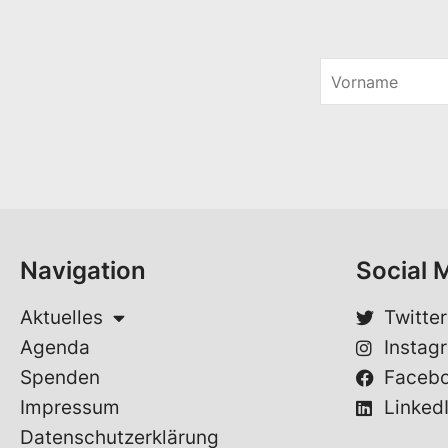
V
o
*
r
E
n
-
a
M
m
a
e
i
*
l
E
-
Navigation
Social 
M
a
i
Aktuelles
Twitter
l
Agenda
Instag
Spenden
Faceb
Impressum
Linked
Datenschutzerklärung