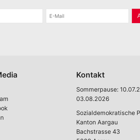
E
-
M
a
i
l
*
Media
Kontakt
Sommerpause: 10.07.2
ram
03.08.2026
ook
Sozialdemokratische P
In
Kanton Aargau
Bachstrasse 43