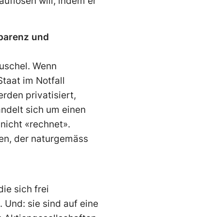
auflösen will, indem er
sparenz und
auschel. Wenn
taat im Notfall
rden privatisiert,
andelt sich um einen
nicht «rechnet».
den, der naturgemäss
e sich frei
 Und: sie sind auf eine