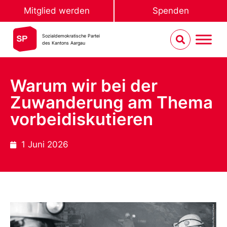
Mitglied werden
Spenden
Sozialdemokratische Partei
des Kantons Aargau
Warum wir bei der
Zuwanderung am Thema
vorbeidiskutieren
1 Juni 2026