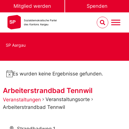
Mitglied werden
Spenden
Sozialdemokratische Partei
des Kantons Aargau
SP Aargau
Es wurden keine Ergebnisse gefunden.
Notice
Arbeiterstrandbad Tennwil
Veranstaltungsorte
Veranstaltungen
Arbeiterstrandbad Tennwil
Address
Strandbadweg 1