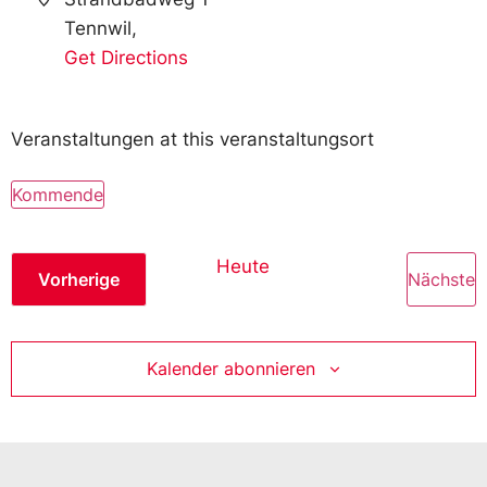
Tennwil
,
Get Directions
Veranstaltungen at this veranstaltungsort
Kommende
Wählen
Sie
das
Heute
Datum
Veranstaltungen
V
Vorherige
Nächste
aus.
Kalender abonnieren